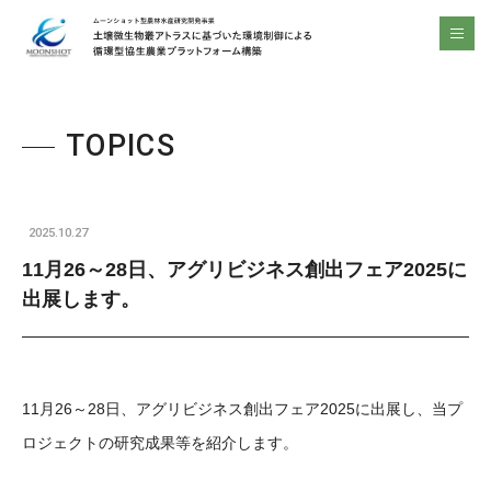
ムーンショット型農林水産研究開発事業 土壌微生物叢アトラスに基づいた環境制御による 循環型協生農業プラットフォーム構築 | ムーンショット型農林水産研究開発事業 土壌微生物叢アトラスに基づいた環境制御による 循環型協生農業プラットフォーム構築
men
TOPICS
2025.10.27
11月26～28日、アグリビジネス創出フェア2025に
出展します。
11月26～28日、アグリビジネス創出フェア2025に出展し、当プ
ロジェクトの研究成果等を紹介します。