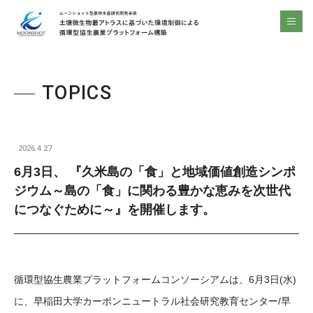
ムーンショット型農林水産研究開発事業 土壌微生物叢アトラスに基づいた環境制御による 循環型協生農業プラットフォーム構築 | ムーンショット型農林水産研究開発事業 土壌微生物叢アトラスに基づいた環境制御による 循環型協生農業プラットフォーム構築
men
TOPICS
2026.4.27
6月3日、 『久米島の「食」と地域価値創造シンポ
ジウム～島の「食」に関わる豊かな恵みを次世代
につなぐために～』を開催します。
循環型協生農業プラットフォームコンソーシアムは、6月3日(水)
に、早稲田大学カーボンニュートラル社会研究教育センター/早