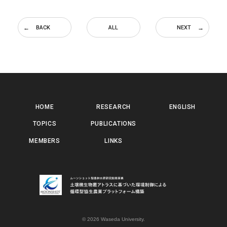
BACK
ALL
NEXT
HOME
RESEARCH
ENGLISH
TOPICS
PUBLICATIONS
MEMBERS
LINKS
ムーンショット型農林水産研究開発事業 土壌微生物叢アトラスに基づいた環境制御による 循環型協生農業プラットフォーム構築 | ムーンショット型農林水産研究開発事業 土壌微生物叢アトラスに基づいた環境制御に
© 2026
Waseda University.