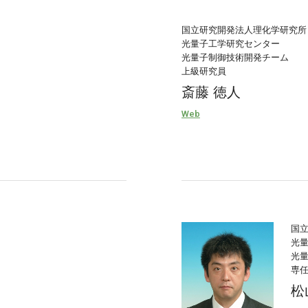
国立研究開発法人理化学研究所
光量子工学研究センター
光量子制御技術開発チーム
上級研究員
斎藤 徳人
Web
国
光
光
専任
松