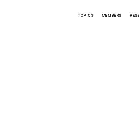
ムーンショット型農林水産研究開発事業 土壌微生物叢アトラスに基づいた環境制御による 循環型協生農業プラットフォーム構築 | ムーンショット型農林水産研究開発事業 土壌微生物叢アトラスに基づいた環境制御による 循環型協生農業プラットフォーム構築
TOPICS
MEMBERS
RES