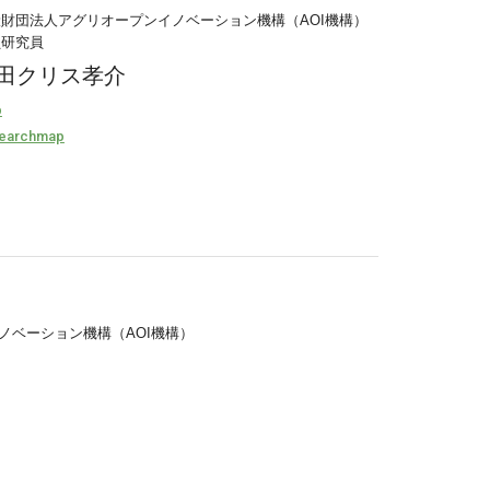
財団法人アグリオープンイノベーション機構（AOI機構）
員研究員
田クリス孝介
b
earchmap
ノベーション機構（AOI機構）