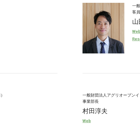
一般
客
山
We
Res
構）
一般財団法人アグリオープンイ
事業部長
村田淳夫
Web