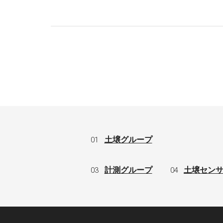
01
土壌グループ
03
計測グループ
04
土壌セン