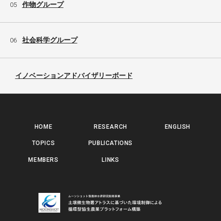
作物グループ
05
社会科学グループ
06
イノベーションアドバイザリーボード
HOME
RESEARCH
ENGLISH
TOPICS
PUBLICATIONS
MEMBERS
LINKS
ムーンショット型農林水産研究開発事業 土壌微生物叢アトラスに基づいた環境制御による 循環型協生農業プラットフォーム構築 | ムーンショット型農林水産研究開発事業 土壌微生物叢アトラスに基づいた環境制御に