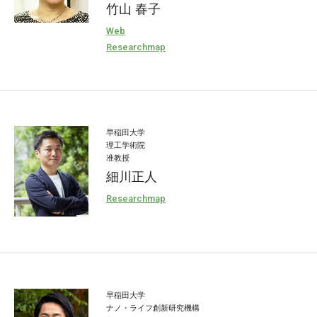
竹山 春子
Web
Researchmap
早稲田大学
理工学術院
准教授
細川正人
Researchmap
早稲田大学
ナノ・ライフ創新研究機構